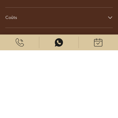
Coûts
À propos de nous
© 2026 CenterPlast GmbH
Contact
Mentions légales
Protection des données
Paramètres des cookies
Venez nous voir sur: