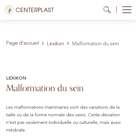
Aller
Menü
Me
Me
au
contenu
Traitements
Page d’accueil
À propos de nous
Lexikon
Malformation du sein
Coûts
Médiathèque
LEXIKON
Malformation du sein
Contact
FR
Les malformations mammaires sont des variations de la
taille ou de la forme normale des seins. Cette déviation
n’est pas seulement individuelle ou culturelle, mais aussi
médicale.