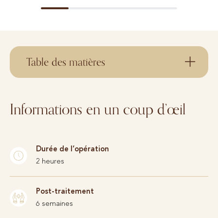
Bewertet
Table des matières
Informations en un coup d’œil
Durée de l’opération
2 heures
Post-traitement
6 semaines