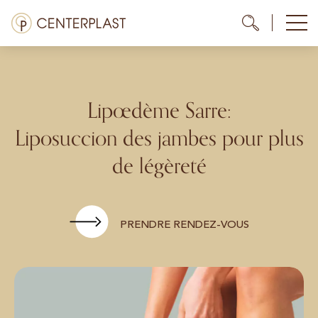
Aller
Menü
Me
Me
au
contenu
Traitements
À propos de nous
Lipœdème Sarre:
Liposuccion des jambes pour plus
Coûts
de légèreté
Médiathèque
Contact
PRENDRE RENDEZ-VOUS
FR