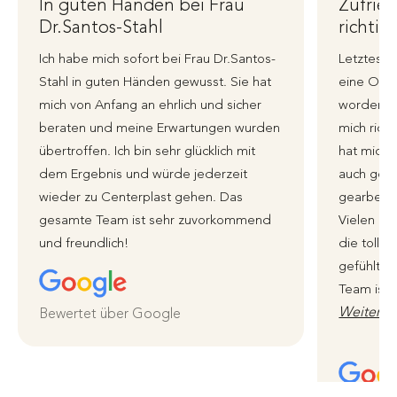
In guten Händen bei Frau
Zufrie
Dr.Santos-Stahl
richtig
Ich habe mich sofort bei Frau Dr.Santos-
Letztes J
Stahl in guten Händen gewusst. Sie hat
eine Ohre
mich von Anfang an ehrlich und sicher
worden, i
beraten und meine Erwartungen wurden
mich richt
übertroffen. Ich bin sehr glücklich mit
hat mich 
dem Ergebnis und würde jederzeit
auch genu
wieder zu Centerplast gehen. Das
gearbeite
gesamte Team ist sehr zuvorkommend
Vielen li
und freundlich!
die tolle 
gefühlt i
Team ist 
Weiterle
Bewertet über Google