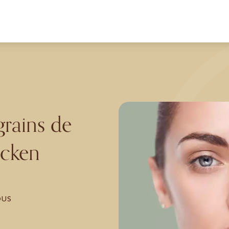
grains de
ücken
OUS