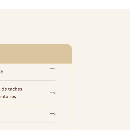
té
 de taches
ntaires