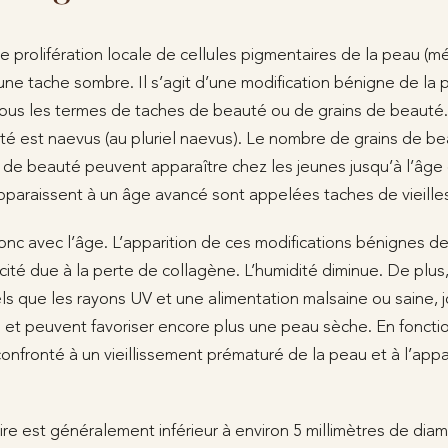
 prolifération locale de cellules pigmentaires de la peau (m
une tache sombre. Il s’agit d’une modification bénigne de l
sous les termes de taches de beauté ou de grains de beauté
té est naevus (au pluriel naevus). Le nombre de grains de 
 de beauté peuvent apparaître chez les jeunes jusqu’à l’âge
pparaissent à un âge avancé sont appelées taches de vieille
nc avec l’âge. L’apparition de ces modifications bénignes 
icité due à la perte de collagène. L’humidité diminue. De plus
tels que les rayons UV et une alimentation malsaine ou saine, 
 et peuvent favoriser encore plus une peau sèche. En fonctio
onfronté à un vieillissement prématuré de la peau et à l’appar
re est généralement inférieur à environ 5 millimètres de dia