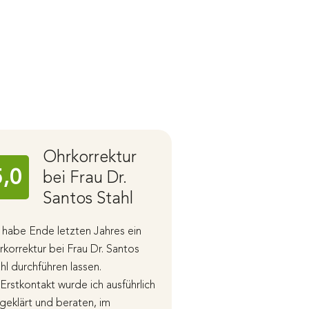
Ohrkorrektur
Praxis
5,0
5,0
bei Frau Dr.
wirkli
Santos Stahl
großa
 habe Ende letzten Jahres ein
Diese Praxis ist wirkl
korrektur bei Frau Dr. Santos
Von meinem ersten
hl durchführen lassen.
Beratungsgespräch 
Erstkontakt wurde ich ausführlich
Ergebnis bin ich Run
geklärt und beraten, im
Für Zweifel wurde sic