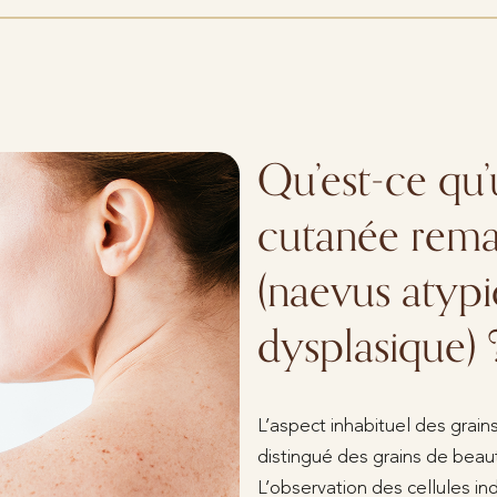
Qu’est-ce qu
cutanée rema
(naevus atyp
dysplasique) 
L’aspect inhabituel des grai
distingué des grains de beau
L’observation des cellules in