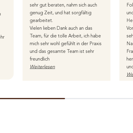
sehr gut beraten, nahm sich auch
Fol
genug Zeit, und hat sorgfältig
un
h
gearbeitet.
Hei
Vielen lieben Dank auch an das
Vor
Team, für die tolle Arbeit, ich habe
seh
hr
mich sehr wohl gefühlt in der Praxis
Nac
und das gesamte Team ist sehr
Fra
freundlich
her
Weiterlesen
un
We
Bewertet über Google
Be