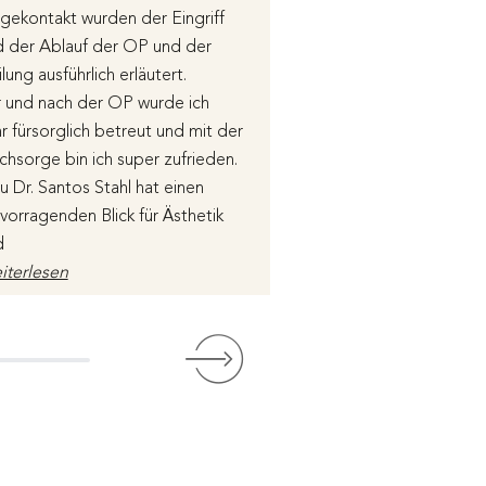
gekontakt wurden der Eingriff
genommen, um nochm
d der Ablauf der OP und der
genau zu besprechen
lung ausführlich erläutert.
Arzthelfer und PFleg
 und nach der OP wurde ich
nett, zuvorkommend 
r fürsorglich betreut und mit der
ist eine sehr angen
hsorge bin ich super zufrieden.
entspannte Atmosphä
u Dr. Santos Stahl hat einen
spürt man, sobald ma
vorragenden Blick für Ästhetik
betritt. Das Ergebnis
d
überragend. Ich kann
iterlesen
zu
Weiterlesen
wertet über Google
Bewertet über Goog