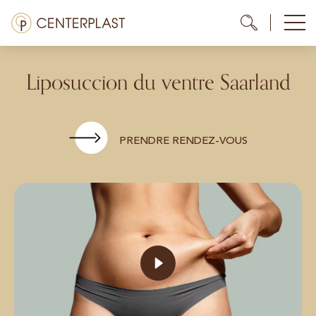
Aller
Menü
Me
Me
au
contenu
Traitements
Liposuccion du ventre Saarland
À propos de nous
Coûts
PRENDRE RENDEZ-VOUS
Médiathèque
Contact
FR