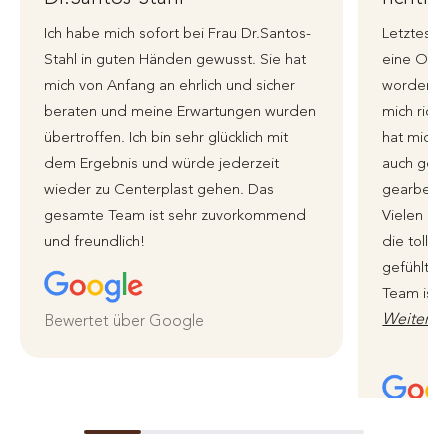
Ich habe mich sofort bei Frau Dr.Santos-
Letztes J
Stahl in guten Händen gewusst. Sie hat
eine Ohre
mich von Anfang an ehrlich und sicher
worden, i
beraten und meine Erwartungen wurden
mich richt
übertroffen. Ich bin sehr glücklich mit
hat mich 
dem Ergebnis und würde jederzeit
auch genu
wieder zu Centerplast gehen. Das
gearbeite
gesamte Team ist sehr zuvorkommend
Vielen li
und freundlich!
die tolle 
gefühlt i
Team ist 
Weiterle
Bewertet über Google
Bewertet