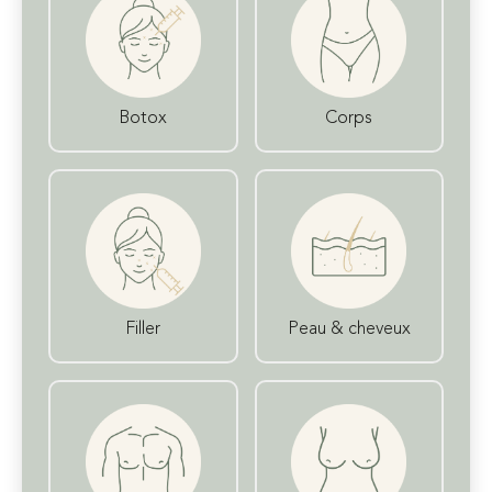
Botox
Corps
Filler
Peau & cheveux