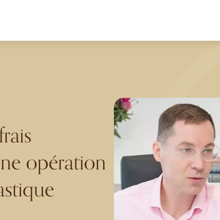
rais
une opération
astique