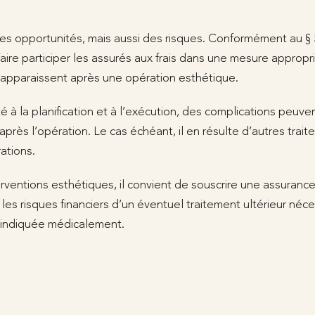
s opportunités, mais aussi des risques. Conformément au § 52
aire participer les assurés aux frais dans une mesure appropri
 apparaissent après une opération esthétique.
é à la planification et à l’exécution, des complications peuve
près l’opération. Le cas échéant, il en résulte d’autres tra
ations.
rventions esthétiques, il convient de souscrire une assuranc
ir les risques financiers d’un éventuel traitement ultérieur né
 indiquée médicalement.