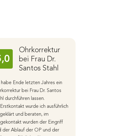
Ohrkorrektur
Praxis
5,0
5,0
bei Frau Dr.
wirkli
Santos Stahl
großa
 habe Ende letzten Jahres ein
Diese Praxis ist wirkl
korrektur bei Frau Dr. Santos
Von meinem ersten
hl durchführen lassen.
Beratungsgespräch 
Erstkontakt wurde ich ausführlich
Ergebnis bin ich Run
geklärt und beraten, im
Für Zweifel wurde sic
gekontakt wurden der Eingriff
genommen, um nochm
d der Ablauf der OP und der
genau zu besprechen