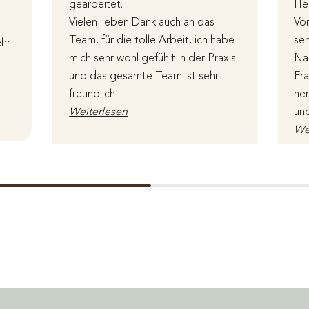
gearbeitet.
Hei
Vielen lieben Dank auch an das
Vor
Team, für die tolle Arbeit, ich habe
seh
hr
mich sehr wohl gefühlt in der Praxis
Nac
und das gesamte Team ist sehr
Fra
freundlich
her
Weiterlesen
un
We
Bewertet über Google
Be