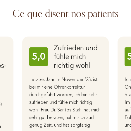
Ce que disent nos patients
Zufrieden und
5,0
fühle mich
os-
richtig wohl
Letztes Jahr im November ’23, ist
Ich
bei mir eine Ohrenkorrektur
Ohr
durchgeführt worden, ich bin sehr
Sta
zufrieden und fühle mich richtig
Im 
g
wohl. Frau Dr. Santos Stahl hat mich
auf
d
sehr gut beraten, nahm sich auch
Fol
genug Zeit, und hat sorgfältig
un
h