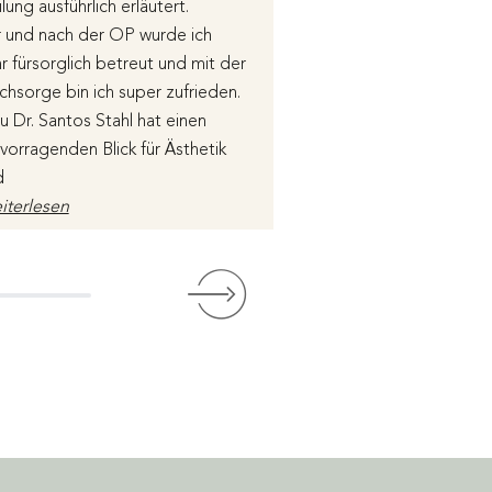
lung ausführlich erläutert.
Arzthelfer und PFleg
 und nach der OP wurde ich
nett, zuvorkommend 
r fürsorglich betreut und mit der
ist eine sehr angen
hsorge bin ich super zufrieden.
entspannte Atmosphä
u Dr. Santos Stahl hat einen
spürt man, sobald ma
vorragenden Blick für Ästhetik
betritt. Das Ergebnis
d
überragend. Ich kann
iterlesen
zu
Weiterlesen
wertet über Google
Bewertet über Goog