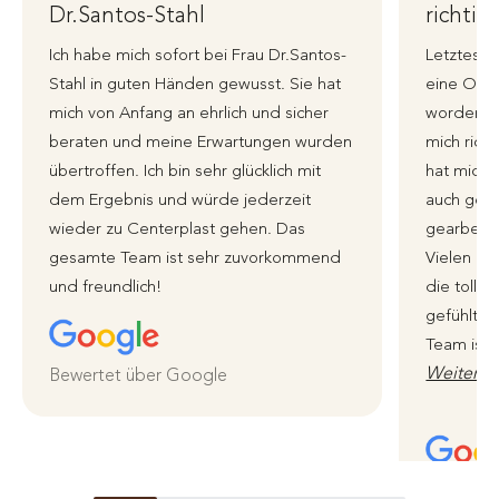
Dr.Santos-Stahl
richtig
Ich habe mich sofort bei Frau Dr.Santos-
Letztes J
Stahl in guten Händen gewusst. Sie hat
eine Ohre
mich von Anfang an ehrlich und sicher
worden, i
beraten und meine Erwartungen wurden
mich richt
übertroffen. Ich bin sehr glücklich mit
hat mich 
dem Ergebnis und würde jederzeit
auch genu
wieder zu Centerplast gehen. Das
gearbeite
gesamte Team ist sehr zuvorkommend
Vielen li
und freundlich!
die tolle 
gefühlt i
Team ist 
Weiterle
Bewertet über Google
Bewertet