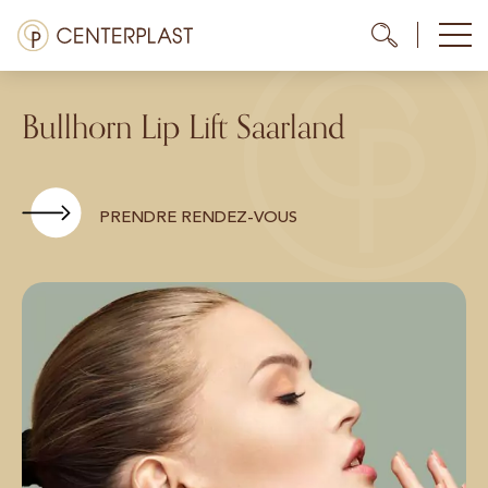
Aller
Menü
Me
Me
au
contenu
Traitements
Bullhorn Lip Lift Saarland
À propos de nous
Coûts
PRENDRE RENDEZ-VOUS
Médiathèque
Contact
FR