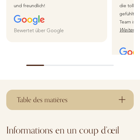
und freundlich!
die tolle 
gefühlt i
Team ist 
Weiterle
Bewertet über Google
Bewertet
Table des matières
Informations en un coup d’œil