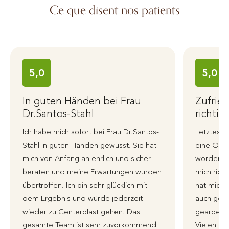
Ce que disent nos patients
5,0
5,0
In guten Händen bei Frau
Zufrie
Dr.Santos-Stahl
richtig
Ich habe mich sofort bei Frau Dr.Santos-
Letztes J
Stahl in guten Händen gewusst. Sie hat
eine Ohre
mich von Anfang an ehrlich und sicher
worden, i
beraten und meine Erwartungen wurden
mich richt
übertroffen. Ich bin sehr glücklich mit
hat mich 
dem Ergebnis und würde jederzeit
auch genu
wieder zu Centerplast gehen. Das
gearbeite
gesamte Team ist sehr zuvorkommend
Vielen li