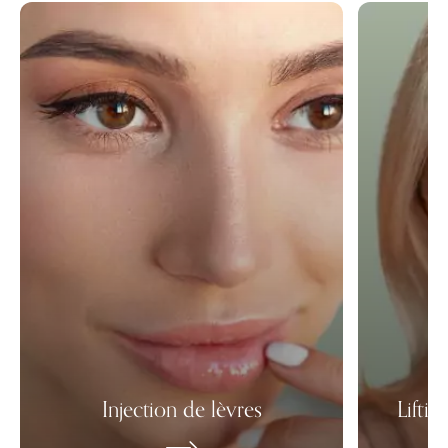
Injection de lèvres
Lifting du 
Injection de lèvres
Lifti