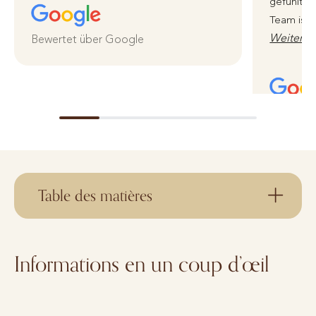
gefühlt i
Team ist 
Weiterle
Bewertet über Google
Bewertet
Table des matières
Informations en un coup d’œil