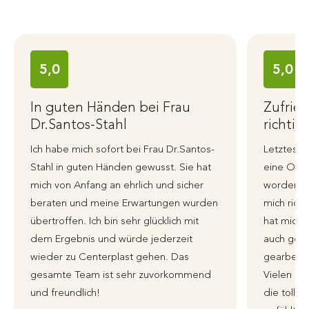
5,0
5,0
In guten Händen bei Frau
Zufrie
Dr.Santos-Stahl
richtig
Ich habe mich sofort bei Frau Dr.Santos-
Letztes J
Stahl in guten Händen gewusst. Sie hat
eine Ohre
mich von Anfang an ehrlich und sicher
worden, i
beraten und meine Erwartungen wurden
mich richt
übertroffen. Ich bin sehr glücklich mit
hat mich 
dem Ergebnis und würde jederzeit
auch genu
wieder zu Centerplast gehen. Das
gearbeite
gesamte Team ist sehr zuvorkommend
Vielen li
und freundlich!
die tolle 