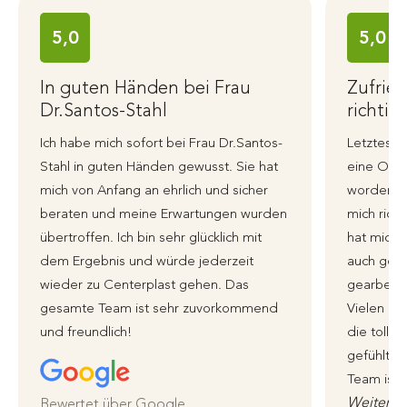
5,0
5,0
In guten Händen bei Frau
Zufrie
Dr.Santos-Stahl
richtig
Ich habe mich sofort bei Frau Dr.Santos-
Letztes J
Stahl in guten Händen gewusst. Sie hat
eine Ohre
mich von Anfang an ehrlich und sicher
worden, i
beraten und meine Erwartungen wurden
mich richt
übertroffen. Ich bin sehr glücklich mit
hat mich 
dem Ergebnis und würde jederzeit
auch genu
wieder zu Centerplast gehen. Das
gearbeite
gesamte Team ist sehr zuvorkommend
Vielen li
und freundlich!
die tolle 
gefühlt i
Team ist 
Weiterle
Bewertet über Google