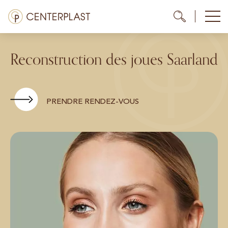
Aller
Menü
Me
Me
au
contenu
Traitements
Reconstruction des joues Saarland
À propos de nous
Coûts
PRENDRE RENDEZ-VOUS
Médiathèque
Contact
FR