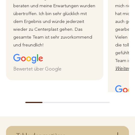
beraten und meine Erwartungen wurden
mich richt
übertroffen. Ich bin sehr glücklich mit
hat mich 
dem Ergebnis und würde jederzeit
auch genu
wieder zu Centerplast gehen. Das
gearbeite
gesamte Team ist sehr zuvorkommend
Vielen li
und freundlich!
die tolle 
gefühlt i
Team ist 
Weiterle
Bewertet über Google
Bewertet