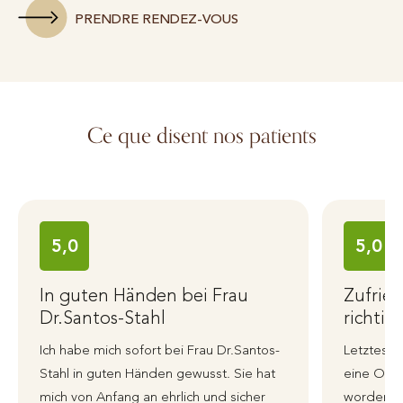
PRENDRE RENDEZ-VOUS
Ce que disent nos patients
5,0
5,0
In guten Händen bei Frau
Zufrie
Dr.Santos-Stahl
richtig
Ich habe mich sofort bei Frau Dr.Santos-
Letztes J
Stahl in guten Händen gewusst. Sie hat
eine Ohre
mich von Anfang an ehrlich und sicher
worden, i