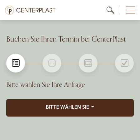
Zum
Menü
Me
Me
Inhalt
springen
Behandlungen
Buchen Sie Ihren Termin bei CenterPlast
Über uns
Kosten
Mediathek
Bitte wählen Sie Ihre Anfrage
Kontakt
DE
BITTE WÄHLEN SIE