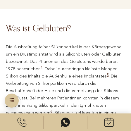
Was ist Gelbluten?
Die Ausbreitung feiner Silikonpartikel in das Körpergewebe
um ein Brustimplantat wird als Silikonbluten oder Gelbluten
bezeichnet. Das Phänomen des Gelblutens wurde bereit
4
1978 beschrieben
. Dabei durchdringen kleinste Mengen
5
Silikon des Inhalts die Außenhülle eines Implantates
. Die
Verbreitung von Silikonpartikeln wird durch die
Beschaffenheit der Hülle und die Vernetzung des Silikons
beeinflusst. Bei mehreren Patientinnen konnten in diesem
Zusammenhang Silikonpartikel in den Lymphknoten
6
nachgewiesen werden
. Silikonpartikel konnten in einem
Fallbericht auch in anderen Körperregionen nachgewiesen
7
werden
. Auch nach Tätowierungen der Haut tritt dieses