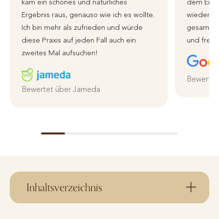
kam ein schönes und natürliches
dem Erge
Ergebnis raus, genauso wie ich es wollte.
wieder zu
Ich bin mehr als zufrieden und würde
gesamte 
diese Praxis auf jeden Fall auch ein
und freun
zweites Mal aufsuchen!
Bewertet
Bewertet über Jameda
Inhaltsverzeichnis