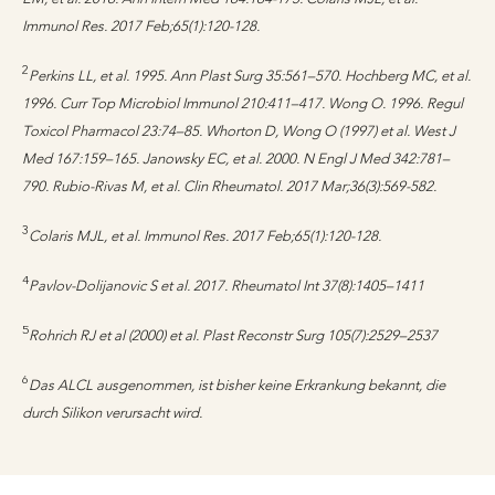
Immunol Res. 2017 Feb;65(1):120-128.
2
Perkins LL, et al. 1995. Ann Plast Surg 35:561–570. Hochberg MC, et al.
1996. Curr Top Microbiol Immunol 210:411–417. Wong O. 1996. Regul
Toxicol Pharmacol 23:74–85. Whorton D, Wong O (1997) et al. West J
Med 167:159–165. Janowsky EC, et al. 2000. N Engl J Med 342:781–
790. Rubio-Rivas M, et al. Clin Rheumatol. 2017 Mar;36(3):569-582.
3
Colaris MJL, et al. Immunol Res. 2017 Feb;65(1):120-128.
4
Pavlov-Dolijanovic S et al. 2017. Rheumatol Int 37(8):1405–1411
5
Rohrich RJ et al (2000) et al. Plast Reconstr Surg 105(7):2529–2537
6
Das ALCL ausgenommen, ist bisher keine Erkrankung bekannt, die
durch Silikon verursacht wird.