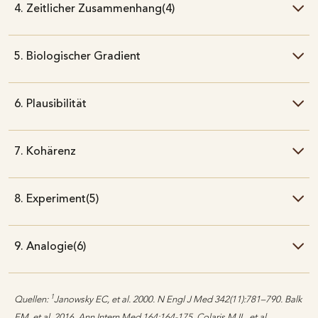
4. Zeitlicher Zusammenhang(4)
5. Biologischer Gradient
6. Plausibilität
7. Kohärenz
8. Experiment(5)
9. Analogie(6)
1
Quellen:
Janowsky EC, et al. 2000. N Engl J Med 342(11):781–790. Balk
EM, et al. 2016. Ann Intern Med 164:164-175. Colaris MJL, et al.