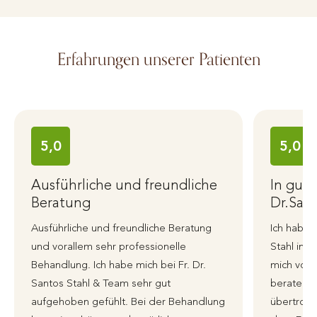
Erfahrungen unserer Patienten
5,0
5,0
Ausführliche und freundliche
In gut
Beratung
Dr.Sant
Ausführliche und freundliche Beratung
Ich habe 
und vorallem sehr professionelle
Stahl in 
Behandlung. Ich habe mich bei Fr. Dr.
mich von 
Santos Stahl & Team sehr gut
beraten 
aufgehoben gefühlt. Bei der Behandlung
übertroffe