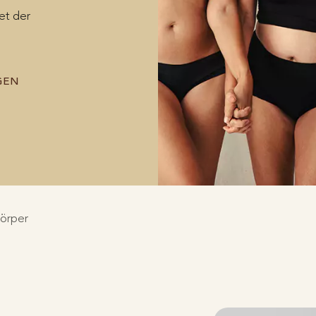
et der
GEN
örper