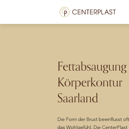
Zum
Menü
Inhalt
springen
Behandlungen
Über uns
Kosten
Fettabsaugung
Mediathek
Körperkontur
Kontakt
Saarland
DE
Die Form der Brust beeinflusst of
das Wohlgefühl. Die CenterPlas