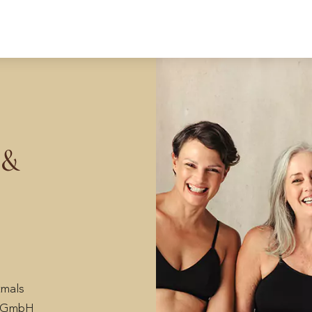
 &
tmals
t GmbH