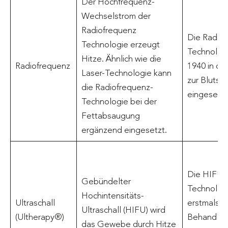
Der Hochfrequenz-
Wechselstrom der
Radiofrequenz
Die Radiof
Technologie erzeugt
Technologi
Hitze. Ähnlich wie die
Radiofrequenz
1940 in der
Laser-Technologie kann
zur Blutsti
die Radiofrequenz-
eingesetzt
Technologie bei der
Fettabsaugung
ergänzend eingesetzt.
Die HIFU-
Gebündelter
Technolog
Hochintensitäts-
Ultraschall
erstmals 1
Ultraschall (HIFU) wird
(Ultherapy®)
Behandlun
das Gewebe durch Hitze