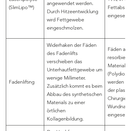
angewendet werden.
(SlimLipo™)
Fettabsau
Durch Hitzeentwicklung
eingesetzt
wird Fettgewebe
eingeschmolzen.
Widerhaken der Fäden
Fäden aus
des Fadenlifts
resorbier
verschieben das
Material 
Unterhautfettgewebe um
(Polydioxa
wenige Millimeter.
Fadenlifting
werden sei
Zusätzlich kommt es beim
der plasti
Abbau des synthetischen
Chirurgie z
Materials zu einer
Wundnaht
örtlichen
eingesetzt
Kollagenbildung.