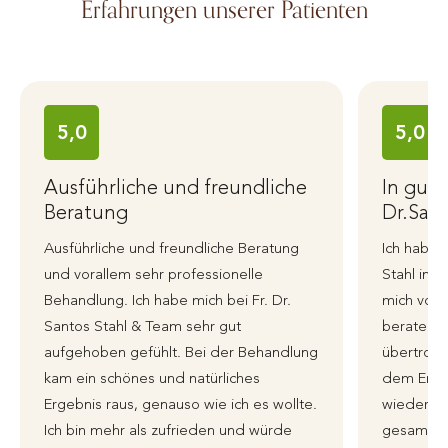
Erfahrungen unserer Patienten
5,0
5,0
Ausführliche und freundliche
In gut
Beratung
Dr.Sant
Ausführliche und freundliche Beratung
Ich habe 
und vorallem sehr professionelle
Stahl in 
Behandlung. Ich habe mich bei Fr. Dr.
mich von 
Santos Stahl & Team sehr gut
beraten 
aufgehoben gefühlt. Bei der Behandlung
übertroffe
kam ein schönes und natürliches
dem Erge
Ergebnis raus, genauso wie ich es wollte.
wieder zu
Ich bin mehr als zufrieden und würde
gesamte 