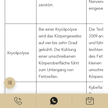
Nervenerk
zerstört.
eingesetzt
Bei einer Kryolipolyse
Die Technik
wird das Körpergewebe
2009 ang
auf vier bis zehn Grad
und führt z
gekühlt. Die Kühlung
leichten M
Kryolipolyse
einer umschriebenen
des Fettg
Körperoberfläche führt
kleinen
zum Untergang von
umschrieb
Fettzellen.
Körperstel
Kybella™,
Desoxycho
oder ATX-
genannt, is