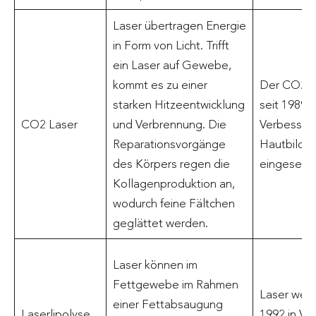
Laser übertragen Energie
in Form von Licht. Trifft
ein Laser auf Gewebe,
kommt es zu einer
Der CO2 L
starken Hitzeentwicklung
seit 1989 z
CO2 Laser
und Verbrennung. Die
Verbesser
Reparationsvorgänge
Hautbilde
des Körpers regen die
eingesetzt
Kollagenproduktion an,
wodurch feine Fältchen
geglättet werden.
Laser können im
Fettgewebe im Rahmen
Laser werd
einer Fettabsaugung
Laserlipolyse
1992 in Ve