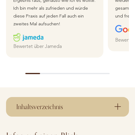
Ergebnis raus, genauso wie ich es wollte.
wieder zu
Ich bin mehr als zufrieden und würde
gesamte 
diese Praxis auf jeden Fall auch ein
und freun
zweites Mal aufsuchen!
Bewertet
Bewertet über Jameda
Inhaltsverzeichnis