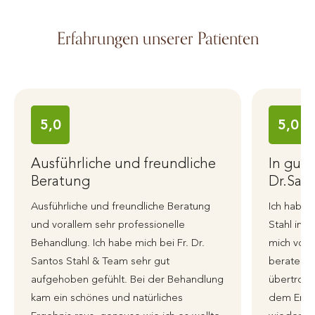
Erfahrungen unserer Patienten
5,0
5,0
Ausführliche und freundliche
In gut
Beratung
Dr.Sant
Ausführliche und freundliche Beratung
Ich habe 
und vorallem sehr professionelle
Stahl in 
Behandlung. Ich habe mich bei Fr. Dr.
mich von 
Santos Stahl & Team sehr gut
beraten 
aufgehoben gefühlt. Bei der Behandlung
übertroffe
kam ein schönes und natürliches
dem Erge