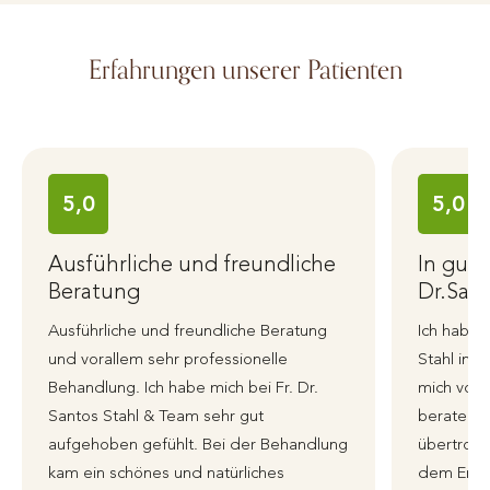
Erfahrungen unserer Patienten
5,0
5,0
Ausführliche und freundliche
In gut
Beratung
Dr.Sant
Ausführliche und freundliche Beratung
Ich habe 
und vorallem sehr professionelle
Stahl in 
Behandlung. Ich habe mich bei Fr. Dr.
mich von 
Santos Stahl & Team sehr gut
beraten 
aufgehoben gefühlt. Bei der Behandlung
übertroffe
kam ein schönes und natürliches
dem Erge