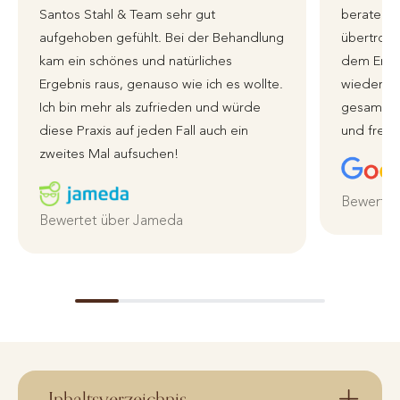
Santos Stahl & Team sehr gut
beraten 
aufgehoben gefühlt. Bei der Behandlung
übertroffe
kam ein schönes und natürliches
dem Erge
Ergebnis raus, genauso wie ich es wollte.
wieder zu
Ich bin mehr als zufrieden und würde
gesamte 
diese Praxis auf jeden Fall auch ein
und freun
zweites Mal aufsuchen!
Bewertet
Bewertet über Jameda
Inhaltsverzeichnis