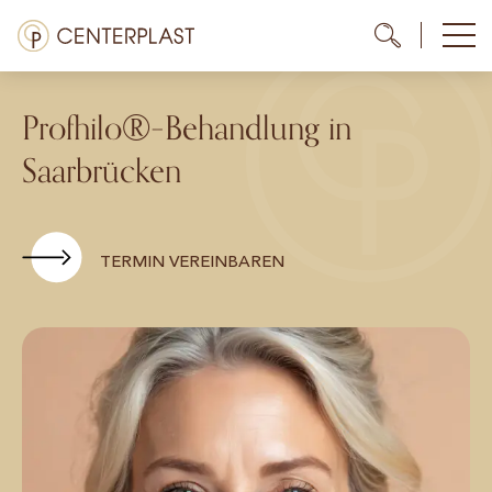
Zum
Menü
Me
Me
Inhalt
springen
Behandlungen
Profhilo®
–
Behandlung in
Über uns
Saarbrücken
Kosten
Mediathek
TERMIN VEREINBAREN
Kontakt
DE