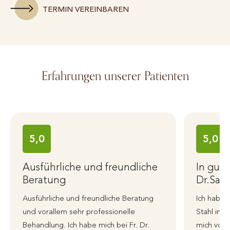
TERMIN VEREINBAREN
Erfahrungen unserer Patienten
5,0
5,0
Ausführliche und freundliche
In gut
Beratung
Dr.Sant
Ausführliche und freundliche Beratung
Ich habe 
und vorallem sehr professionelle
Stahl in 
Behandlung. Ich habe mich bei Fr. Dr.
mich von 