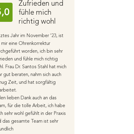
Zufrieden und
Ohrko
5,0
5,0
fühle mich
bei Fr
richtig wohl
Santo
ztes Jahr im November ’23, ist
Ich habe Ende letzte
 mir eine Ohrenkorrektur
Ohrkorrektur bei Fra
chgeführt worden, ich bin sehr
Stahl durchführen las
rieden und fühle mich richtig
Im Erstkontakt wurde 
l. Frau Dr. Santos Stahl hat mich
aufgeklärt und berat
r gut beraten, nahm sich auch
Folgekontakt wurden 
ug Zeit, und hat sorgfältig
und der Ablauf der 
rbeitet.
Heilung ausführlich er
len lieben Dank auch an das
Vor und nach der OP
m, für die tolle Arbeit, ich habe
sehr fürsorglich betr
h sehr wohl gefühlt in der Praxis
Nachsorge bin ich su
d das gesamte Team ist sehr
Frau Dr. Santos Stahl
undlich
hervorragenden Blick