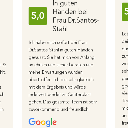
In guten
Händen bei
5,0
Frau Dr.Santos-
Stahl
Let
bei
Ich habe mich sofort bei Frau
dur
Dr.Santos-Stahl in guten Händen
zuf
gewusst. Sie hat mich von Anfang
woh
hl &
an ehrlich und sicher beraten und
seh
lt.
meine Erwartungen wurden
gen
übertroffen. Ich bin sehr glücklich
gea
s
mit dem Ergebnis und würde
Vie
Ich
jederzeit wieder zu Centerplast
Tea
e
gehen. Das gesamte Team ist sehr
mic
in
zuvorkommend und freundlich!
un
fre