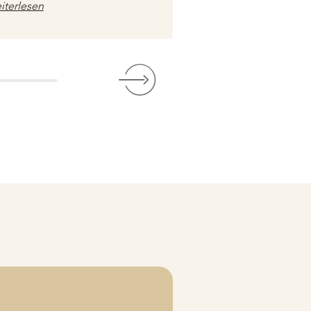
iterlesen
und
Weiterlesen
wertet über Google
Bewertet über Goog