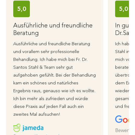
5,0
5,0
Ausführliche und freundliche
In gut
Beratung
Dr.Sant
Ausführliche und freundliche Beratung
Ich habe 
und vorallem sehr professionelle
Stahl in 
Behandlung. Ich habe mich bei Fr. Dr.
mich von 
Santos Stahl & Team sehr gut
beraten 
aufgehoben gefühlt. Bei der Behandlung
übertroffe
kam ein schönes und natürliches
dem Erge
Ergebnis raus, genauso wie ich es wollte.
wieder zu
Ich bin mehr als zufrieden und würde
gesamte 
diese Praxis auf jeden Fall auch ein
und freun
zweites Mal aufsuchen!
Bewertet