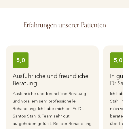
Erfahrungen unserer Patienten
5,0
5,0
Ausführliche und freundliche
In gut
Beratung
Dr.Sant
Ausführliche und freundliche Beratung
Ich habe 
und vorallem sehr professionelle
Stahl in 
Behandlung. Ich habe mich bei Fr. Dr.
mich von 
Santos Stahl & Team sehr gut
beraten 
aufgehoben gefühlt. Bei der Behandlung
übertroffe