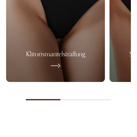
Klitorismantelstraffung
Sc