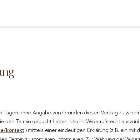
ung
hn Tagen ohne Angabe von Gründen diesen Vertrag zu widerruf
e den Termin gebucht haben. Um Ihr Widerrufsrecht auszuüb
de/kontakt
) mittels einer eindeutigen Erklärung (z.B. ein mit 
en Termin zu stornieren, informieren. Zur Wahrung der Widerruf