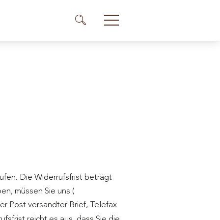
Me
Menü Icon
en. Die Widerrufsfrist beträgt
en, müssen Sie uns (
der Post versandter Brief, Telefax
sfrist reicht es aus, dass Sie die