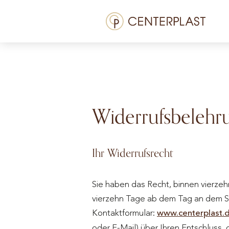
Zum
Menü
Inhalt
springen
Behandlungen
Über uns
Kosten
Widerrufsbelehr
Mediathek
Kontakt
Ihr Widerrufsrecht
Sie haben das Recht, binnen vierze
vierzehn Tage ab dem Tag an dem Si
Kontaktformular:
www.centerplast.
oder E-Mail) über Ihren Entschluss, d