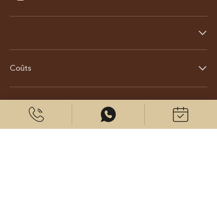
Coûts
À propos de nous
© 2026 CenterPlast GmbH
Contact
Mentions légales
Protection des données
Paramètres des cookies