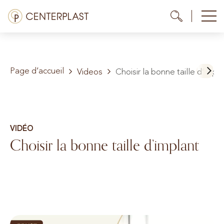
Aller
Menü
Me
Me
au
contenu
Traitements
Page d’accueil
À propos de nous
Videos
Choisir la bonne taille d’impla
Coûts
Médiathèque
VIDÉO
Choisir la bonne taille d’implant
Contact
FR