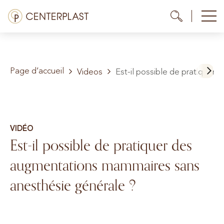
Aller
Menü
Me
Me
au
contenu
Traitements
Page d’accueil
À propos de nous
Videos
Est-il possible de pratiquer
Coûts
Médiathèque
VIDÉO
Est-il possible de pratiquer des
Contact
augmentations mammaires sans
FR
anesthésie générale ?