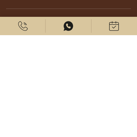
À propos de nous
© 2026 CenterPlast GmbH
Contact
Mentions légales
Protection des données
Paramètres des cookies
Venez nous voir sur: