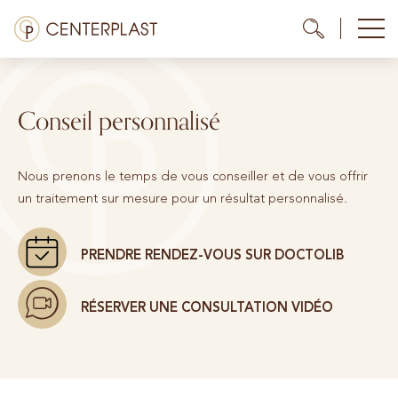
Aller
Menü
Me
Me
au
contenu
Traitements
Conseil personnalisé
À propos de nous
Coûts
Nous prenons le temps de vous conseiller et de vous offrir
un traitement sur mesure pour un résultat personnalisé.
Médiathèque
Contact
PRENDRE RENDEZ-VOUS SUR DOCTOLIB
RÉSERVER UNE CONSULTATION VIDÉO