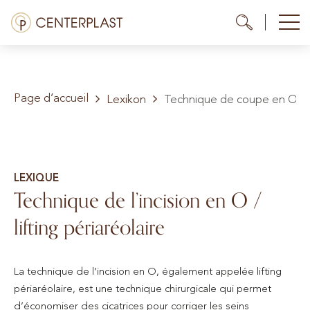
Aller
Menü
Me
Me
au
contenu
Traitements
Page d’accueil
À propos de nous
Lexikon
Technique de coupe en O
Coûts
Médiathèque
LEXIQUE
Technique de l’incision en O /
Contact
lifting périaréolaire
FR
La technique de l’incision en O, également appelée lifting
périaréolaire, est une technique chirurgicale qui permet
d’économiser des cicatrices pour corriger les seins