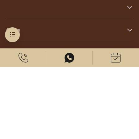
Coûts
À propos de nous
© 2026 CenterPlast GmbH
Contact
Mentions légales
Protection des données
Paramètres des cookies
Venez nous voir sur: