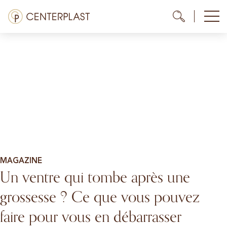
Aller
Menü
Me
Me
au
contenu
Traitements
À propos de nous
Coûts
Médiathèque
Contact
MAGAZINE
Un ventre qui tombe après une
FR
grossesse ? Ce que vous pouvez
faire pour vous en débarrasser