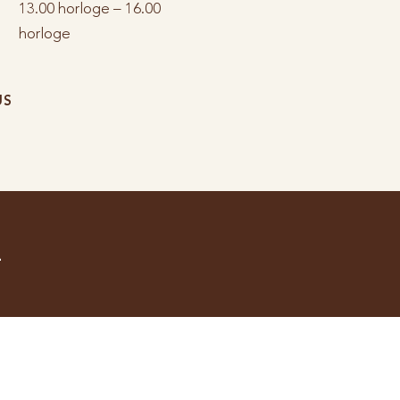
13.00 horloge – 16.00
horloge
US
Coûts
À pro
Prise en charge par l’assurance maladie
Pra