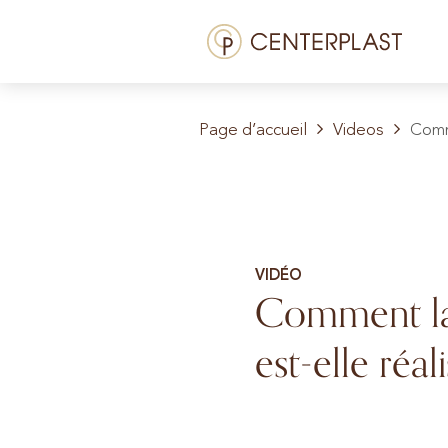
Aller
Menü
au
contenu
Traitements
Page d’accueil
Videos
Comme
À propos de nous
Coûts
Médiathèque
VIDÉO
Contact
Comment la 
FR
est-elle réal