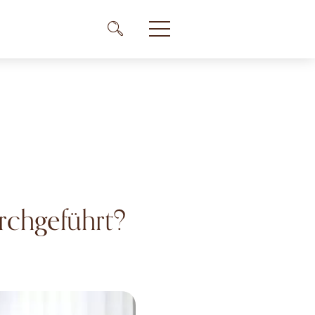
Me
Menü Icon
urchgeführt?