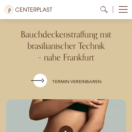
Zum
Menü
Me
Me
Inhalt
springen
Behandlungen
Bauchdeckenstraffung mit
Über uns
brasilianischer Technik
– nahe Frankfurt
Kosten
Mediathek
TERMIN VEREINBAREN
Kontakt