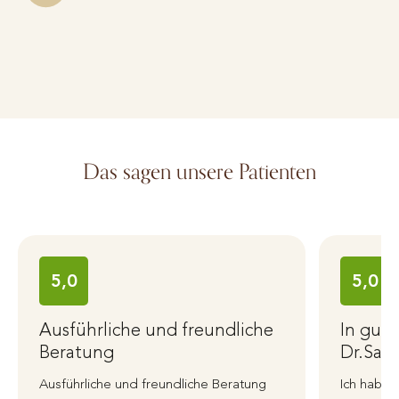
Das sagen unsere Patienten
5,0
5,0
Ausführliche und freundliche
In gut
Beratung
Dr.Sant
Ausführliche und freundliche Beratung
Ich habe 