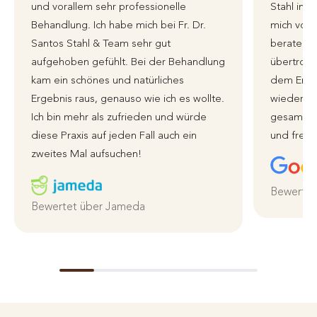
und vorallem sehr professionelle
Stahl in 
Behandlung. Ich habe mich bei Fr. Dr.
mich von 
Santos Stahl & Team sehr gut
beraten 
aufgehoben gefühlt. Bei der Behandlung
übertroffe
kam ein schönes und natürliches
dem Erge
Ergebnis raus, genauso wie ich es wollte.
wieder zu
Ich bin mehr als zufrieden und würde
gesamte 
diese Praxis auf jeden Fall auch ein
und freun
zweites Mal aufsuchen!
Bewertet
Bewertet über Jameda