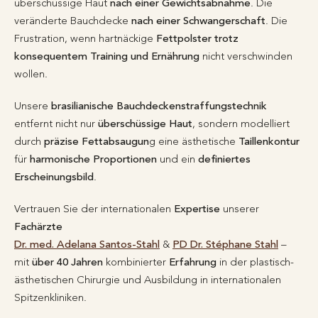
überschüssige Haut
nach einer Gewichtsabnahme
. Die
veränderte Bauchdecke
nach einer Schwangerschaft
. Die
Frustration, wenn hartnäckige
Fettpolster
trotz
konsequentem Training und Ernährung
nicht verschwinden
wollen.
Unsere
brasilianische Bauchdeckenstraffungstechnik
entfernt nicht nur
überschüssige Haut
, sondern modelliert
durch
präzise Fettabsaugun
g eine ästhetische
Taillenkontur
für
harmonische Proportionen
und ein
definiertes
Erscheinungsbild
.
Vertrauen Sie der internationalen
Expertise
unserer
Fachärzte
Dr. med. Adelana Santos-Stahl
&
PD Dr. Stéphane Stahl
–
mit
über 40 Jahren
kombinierter
Erfahrung
in der plastisch-
ästhetischen Chirurgie und Ausbildung in internationalen
Spitzenkliniken.