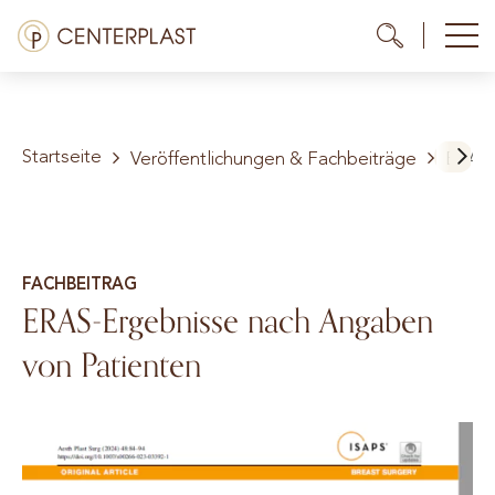
Zum
Menü
Me
Me
Inhalt
springen
Behandlungen
Startseite
Über uns
Veröffentlichungen & Fachbeiträge
ERAS-
Kosten
Mediathek
FACHBEITRAG
ERAS-Ergebnisse nach Angaben
Kontakt
von Patienten