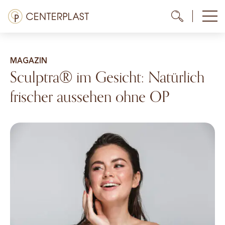
Zum
Menü
Me
Me
Inhalt
springen
Behandlungen
MAGAZIN
Über uns
Sculptra® im Gesicht: Natürlich
frischer aussehen ohne OP
Kosten
Mediathek
Kontakt