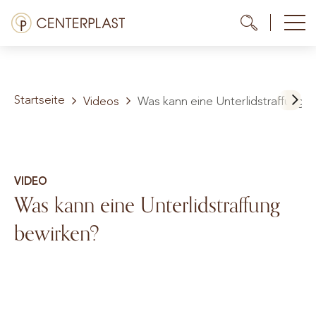
Zum
Menü
Me
Me
Inhalt
springen
Behandlungen
Startseite
Über uns
Videos
Was kann eine Unterlidstraffung 
Kosten
Mediathek
VIDEO
Was kann eine Unterlidstraffung
Kontakt
bewirken?
DE