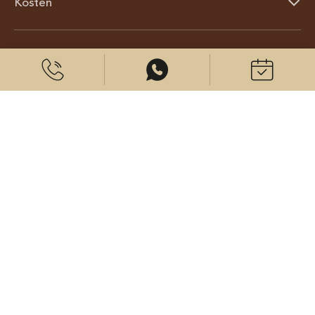
Kosten
Über uns
© 2026 CenterPlast GmbH
Kontakt
Impressum
Datenschutz
Cookies Einstellungen
Besuchen Sie uns auf: