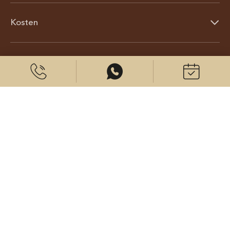
Kosten
Über uns
© 2026 CenterPlast GmbH
Kontakt
Impressum
Datenschutz
Cookies Einstellungen
Besuchen Sie uns auf: