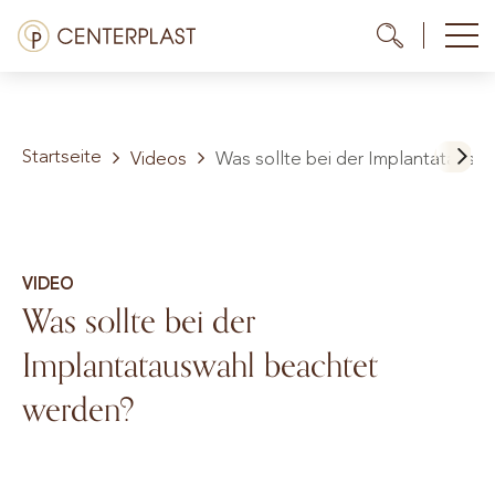
Zum
Menü
Me
Me
Inhalt
springen
Behandlungen
Startseite
Über uns
Videos
Was sollte bei der Implantatausw
Kosten
Mediathek
VIDEO
Was sollte bei der
Kontakt
Implantatauswahl beachtet
DE
werden?