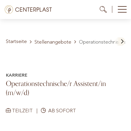
Zum
Menü
Me
Me
Inhalt
springen
Behandlungen
Startseite
Über uns
Stellenangebote
Operationstechnische/r 
Kosten
Mediathek
KARRIERE
Operationstechnische/r Assistent/in
Kontakt
(m/w/d)
DE
TEILZEIT
|
AB SOFORT