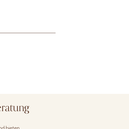
eratung
und bieten