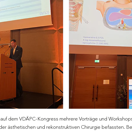
te auf dem VDÄPC-Kongress mehrere Vorträge und Workshops, 
er ästhetischen und rekonstruktiven Chirurgie befassten. 