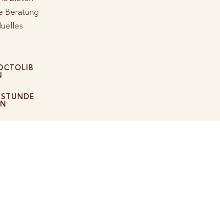
e Beratung
duelles
OCTOLIB
N
HSTUNDE
EN