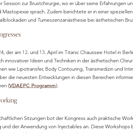
r Session zur Brustchirurgie, wo er über seine Erfahrungen 
d Mastopexie sprach. Zudem berichtete er in einer speziellen
lblockaden und Tumeszenzanästhesie bei ästhetischen Brus
ngresses
der am 12. und 13. April im Titanic Chaussee Hotel in Berlin
ch innovativer Ideen und Techniken in der ästhetischen Chir
en wie Lipotransfer, Body Contouring, Transmedizin und Inti
ber die neuesten Entwicklungen in diesen Bereichen informie
en​ (
VDAEPC Programm
)​.
orking
schaftlichen Sitzungen bot der Kongress auch praktische Wo
g und der Anwendung von Injectables an. Diese Workshops 