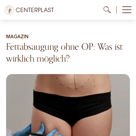
Zum
Menü
Me
Me
Inhalt
springen
Behandlungen
MAGAZIN
Über uns
Fettabsaugung ohne OP: Was ist
wirklich möglich?
Kosten
Mediathek
Kontakt
DE