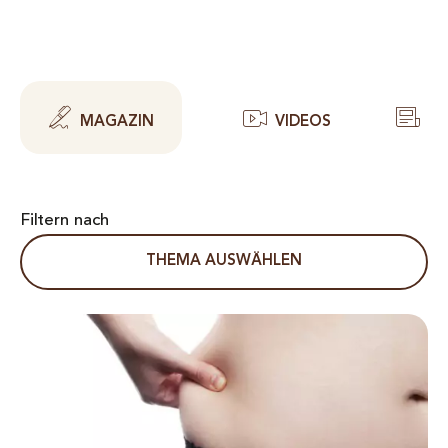
MAGAZIN
VIDEOS
FA
Filtern nach
THEMA AUSWÄHLEN
Hüftspeck loswerden: Die effektivsten Methoden für eine 